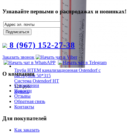
Узнавайте первыми о распродажах и новинках!
8 (967) 152-27-38
Заказать звонок
Труба HTEM канализационная Ostendorf с
О компании
раструбом 50*315
Система Ostendorf HT
О компании
128 руб.
Новости
Купить
Отзывы
Обратная связь
Контакты
Для покупателей
Как заказать